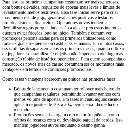
Para isso, as primeiras campanhas costumam ser mais generosas,
com bónus elevados, requisitos de apostas mais leves e limites de
levantamento menos restritivos. Essa fase inicial serve para criar
movimento real de jogo, gerar avaliações positivas e testar os
próprios sistemas financeiros. Operadores novos tendem a
flexibilizar regras porque ainda estão a ajustar processos internos e
querem evitar fricções logo no início. Também é comum ver
promoções personalizadas para os primeiros utilizadores, como
rodadas grátis frequentes ou cashbacks semanais. Em muitos casos,
essas ofertas desaparecem após os primeiros meses, quando o fluxo
de jogadores se estabiliza. O objetivo não é apenas marketing, mas
construção rápida de histórico operacional. Para quem acompanha o
mercado, os novos sites de casino costumam ser os momentos mais
vantajosos em termos de condições promocionais.
Como essas vantagens aparecem na prática nas primeiras fases:
Bónus de lançamento costumam ter rollover mais baixo do
que campanhas regulares, permitindo levantar ganhos com
menos volume de apostas. Em fases iniciais, alguns casinos
aplicam requisitos de 10x a 20x, bem abaixo da média do
mercado.
Promoções semanais surgem com maior frequência, como
ofertas de recarga extra ou devolução parcial de perdas. Isso
mantém jogadores ativos enquanto o casino ganha