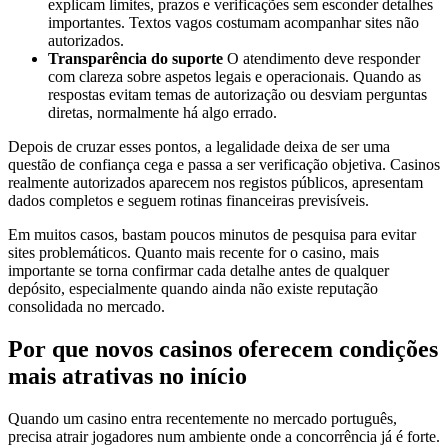
explicam limites, prazos e verificações sem esconder detalhes
importantes. Textos vagos costumam acompanhar sites não
autorizados.
Transparência do suporte
O atendimento deve responder
com clareza sobre aspetos legais e operacionais. Quando as
respostas evitam temas de autorização ou desviam perguntas
diretas, normalmente há algo errado.
Depois de cruzar esses pontos, a legalidade deixa de ser uma
questão de confiança cega e passa a ser verificação objetiva. Casinos
realmente autorizados aparecem nos registos públicos, apresentam
dados completos e seguem rotinas financeiras previsíveis.
Em muitos casos, bastam poucos minutos de pesquisa para evitar
sites problemáticos. Quanto mais recente for o casino, mais
importante se torna confirmar cada detalhe antes de qualquer
depósito, especialmente quando ainda não existe reputação
consolidada no mercado.
Por que novos casinos oferecem condições
mais atrativas no início
Quando um casino entra recentemente no mercado português,
precisa atrair jogadores num ambiente onde a concorrência já é forte.