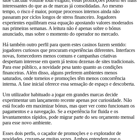
sabe calcular volume total exigido, essas promoções podem ser mais
interessantes do que as de marcas já consolidadas. Ao mesmo
tempo, o risco é maior, porque processos internos ainda não
passaram por ciclos longos de stress financeiro. Jogadores
experientes equilibram essa equação apostando valores moderados
nas primeiras semanas. A leitura não é apenas sobre o bónus
anunciado, mas sobre o momento do operador no mercado.
Há também outro perfil para quem estes casinos fazem sentido:
jogadores curiosos que procuram experiências diferentes. Interfaces
novas, fornecedores menos comuns e campanhas criativas
despertam interesse em quem já testou dezenas de sites tradicionais.
Para esse público, a novidade pesa tanto quanto as condições
financeiras. Além disso, alguns preferem ambientes menos
saturados, onde torneios e promoções têm menos concorrência
interna. A fase inicial oferece essa sensação de espaço e descoberta.
Um utilizador habituado a jogar em grandes marcas decide
experimentar um lançamento recente apenas por curiosidade. Não
está focado em maximizar bónus, mas quer ver como funcionam os
pagamentos e a navegação. Se a experiência for fluida e os
levantamentos rápidos, pode migrar parte do seu orçamento mensal
para esse novo ambiente.
Esses dois perfis, o caçador de promoções e o explorador de
novidades, cruzam-se muitas vezes. Ambos entendem que o