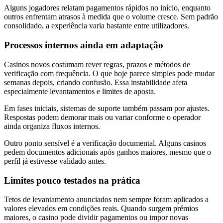
Alguns jogadores relatam pagamentos rápidos no início, enquanto
outros enfrentam atrasos à medida que o volume cresce. Sem padrão
consolidado, a experiência varia bastante entre utilizadores.
Processos internos ainda em adaptação
Casinos novos costumam rever regras, prazos e métodos de
verificação com frequência. O que hoje parece simples pode mudar
semanas depois, criando confusão. Essa instabilidade afeta
especialmente levantamentos e limites de aposta.
Em fases iniciais, sistemas de suporte também passam por ajustes.
Respostas podem demorar mais ou variar conforme o operador
ainda organiza fluxos internos.
Outro ponto sensível é a verificação documental. Alguns casinos
pedem documentos adicionais após ganhos maiores, mesmo que o
perfil já estivesse validado antes.
Limites pouco testados na prática
Tetos de levantamento anunciados nem sempre foram aplicados a
valores elevados em condições reais. Quando surgem prémios
maiores, o casino pode dividir pagamentos ou impor novas