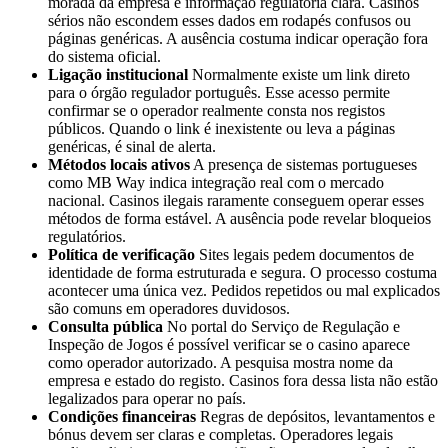
morada da empresa e informação regulatória clara. Casinos
sérios não escondem esses dados em rodapés confusos ou
páginas genéricas. A ausência costuma indicar operação fora
do sistema oficial.
Ligação institucional
Normalmente existe um link direto
para o órgão regulador português. Esse acesso permite
confirmar se o operador realmente consta nos registos
públicos. Quando o link é inexistente ou leva a páginas
genéricas, é sinal de alerta.
Métodos locais ativos
A presença de sistemas portugueses
como MB Way indica integração real com o mercado
nacional. Casinos ilegais raramente conseguem operar esses
métodos de forma estável. A ausência pode revelar bloqueios
regulatórios.
Política de verificação
Sites legais pedem documentos de
identidade de forma estruturada e segura. O processo costuma
acontecer uma única vez. Pedidos repetidos ou mal explicados
são comuns em operadores duvidosos.
Consulta pública
No portal do Serviço de Regulação e
Inspeção de Jogos é possível verificar se o casino aparece
como operador autorizado. A pesquisa mostra nome da
empresa e estado do registo. Casinos fora dessa lista não estão
legalizados para operar no país.
Condições financeiras
Regras de depósitos, levantamentos e
bónus devem ser claras e completas. Operadores legais