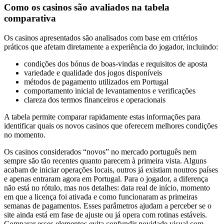
Como os casinos são avaliados na tabela
comparativa
Os casinos apresentados são analisados com base em critérios
práticos que afetam diretamente a experiência do jogador, incluindo:
condições dos bónus de boas-vindas e requisitos de aposta
variedade e qualidade dos jogos disponíveis
métodos de pagamento utilizados em Portugal
comportamento inicial de levantamentos e verificações
clareza dos termos financeiros e operacionais
A tabela permite comparar rapidamente estas informações para
identificar quais os novos casinos que oferecem melhores condições
no momento.
Os casinos considerados “novos” no mercado português nem
sempre são tão recentes quanto parecem à primeira vista. Alguns
acabam de iniciar operações locais, outros já existiam noutros países
e apenas entraram agora em Portugal. Para o jogador, a diferença
não está no rótulo, mas nos detalhes: data real de início, momento
em que a licença foi ativada e como funcionaram as primeiras
semanas de pagamentos. Esses parâmetros ajudam a perceber se o
site ainda está em fase de ajuste ou já opera com rotinas estáveis.
Comparar esses elementos evita confundir novidade visual com