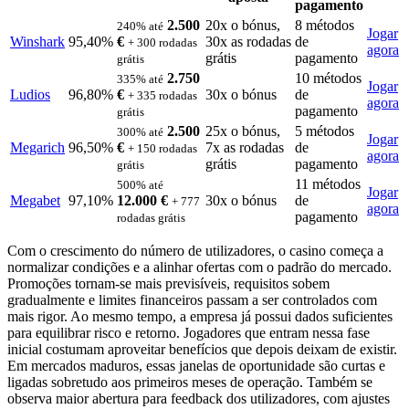
pagamento
2.500
20x o bónus,
8 métodos
240% até
Jogar
Winshark
95,40%
€
30x as rodadas
de
+ 300 rodadas
agora
grátis
pagamento
grátis
2.750
10 métodos
335% até
Jogar
Ludios
96,80%
€
30x o bónus
de
+ 335 rodadas
agora
pagamento
grátis
2.500
25x o bónus,
5 métodos
300% até
Jogar
Megarich
96,50%
€
7x as rodadas
de
+ 150 rodadas
agora
grátis
pagamento
grátis
11 métodos
500% até
Jogar
Megabet
97,10%
12.000 €
30x o bónus
de
+ 777
agora
pagamento
rodadas grátis
Com o crescimento do número de utilizadores, o casino começa a
normalizar condições e a alinhar ofertas com o padrão do mercado.
Promoções tornam-se mais previsíveis, requisitos sobem
gradualmente e limites financeiros passam a ser controlados com
mais rigor. Ao mesmo tempo, a empresa já possui dados suficientes
para equilibrar risco e retorno. Jogadores que entram nessa fase
inicial costumam aproveitar benefícios que depois deixam de existir.
Em mercados maduros, essas janelas de oportunidade são curtas e
ligadas sobretudo aos primeiros meses de operação. Também se
observa maior abertura para feedback dos utilizadores, com ajustes