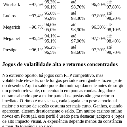
95,3% –
até
até
Winshark
~97,5%
96,40%
96,1%
98,70%
97,80%
95,6% –
até
até
Ludios
~97,4%
97,80%
95,9%
98,30%
98,20%
94,6% –
até
até
Megarich
~96,7%
96,30%
95,0%
98,90%
98,10%
94,1% –
até
até
Mega.bet
~95,4%
97,50%
95,1%
97,90%
98,40%
96,2% –
até
até
Prestige
~96,1%
97,30%
96,5%
98,60%
98,70%
Jogos de volatilidade alta e retornos concentrados
No extremo oposto, há jogos com RTP competitivo, mas
volatilidade elevada, onde longos períodos sem ganhos fazem parte
do desenho. Aqui o saldo pode diminuir rapidamente antes de surgir
um prémio relevante, concentrado em poucas rondas. Jogadores
entram sabendo que a maior parte das apostas não gera retorno
imediato. O ritmo é mais tenso, cada jogada tem peso emocional
maior e o tempo de sessão costuma ser mais curto. Ganhos, quando
aparecem, alteram drasticamente o saldo. Em muitos casinos online
novos em Portugal, este perfil é usado para destacar jackpots e jogos
de alto impacto visual. A experiência depende menos da constância
e mais da tolerância ao risco.